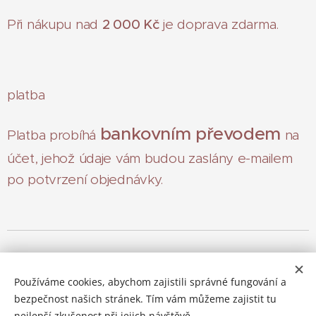
Při nákupu nad
2 000 Kč
je doprava zdarma.
platba
bankovním převodem
Platba probíhá
na
účet, jehož údaje vám budou zaslány e-mailem
po potvrzení objednávky.
eshop@pavlinasvachova.eu
Používáme cookies, abychom zajistili správné fungování a
doručení a platba
|
obchodní podmínky a GDPR
bezpečnost našich stránek. Tím vám můžeme zajistit tu
© 2026
Cookies
nejlepší zkušenost při jejich návštěvě.