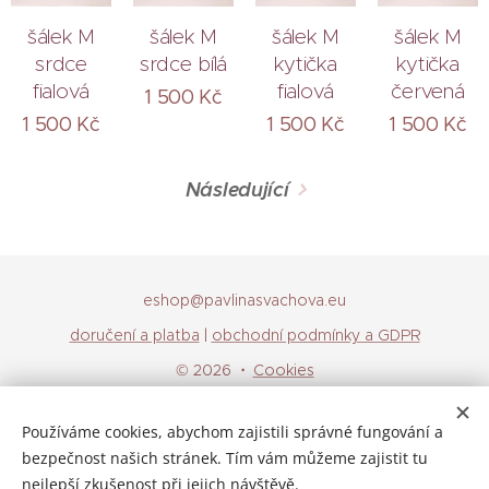
šálek M
šálek M
šálek M
šálek M
srdce
srdce bílá
kytička
kytička
fialová
fialová
červená
1 500
Kč
1 500
Kč
1 500
Kč
1 500
Kč
Následující
eshop@pavlinasvachova.eu
doručení a platba
|
obchodní podmínky a GDPR
© 2026
Cookies
Jazyky
Používáme cookies, abychom zajistili správné fungování a
Čeština
English
bezpečnost našich stránek. Tím vám můžeme zajistit tu
nejlepší zkušenost při jejich návštěvě.