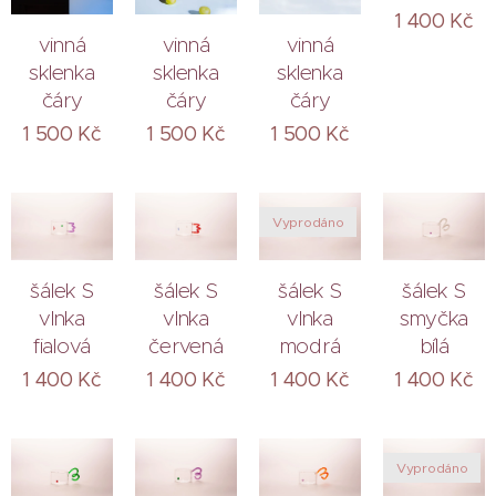
1 400
Kč
vinná
vinná
vinná
sklenka
sklenka
sklenka
čáry
čáry
čáry
1 500
Kč
1 500
Kč
1 500
Kč
Vyprodáno
šálek S
šálek S
šálek S
šálek S
vlnka
vlnka
vlnka
smyčka
fialová
červená
modrá
bílá
1 400
Kč
1 400
Kč
1 400
Kč
1 400
Kč
Vyprodáno