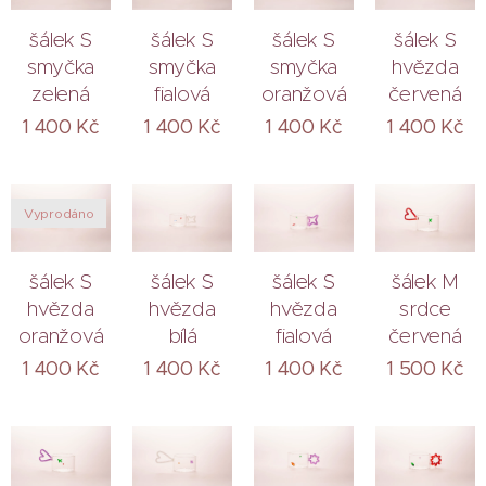
šálek S
šálek S
šálek S
šálek S
smyčka
smyčka
smyčka
hvězda
zelená
fialová
oranžová
červená
1 400
Kč
1 400
Kč
1 400
Kč
1 400
Kč
Vyprodáno
šálek S
šálek S
šálek S
šálek M
hvězda
hvězda
hvězda
srdce
oranžová
bílá
fialová
červená
1 400
Kč
1 400
Kč
1 400
Kč
1 500
Kč