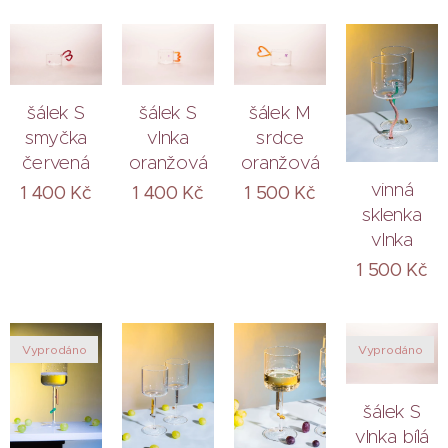
šálek S
šálek S
šálek M
smyčka
vlnka
srdce
červená
oranžová
oranžová
vinná
1 400
Kč
1 400
Kč
1 500
Kč
sklenka
vlnka
1 500
Kč
Vyprodáno
Vyprodáno
šálek S
vlnka bílá