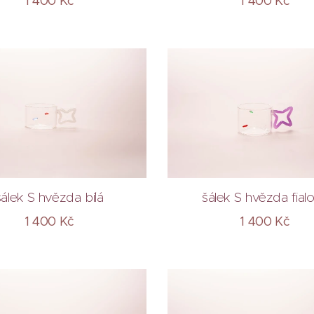
1 400
Kč
1 400
Kč
šálek S hvězda bílá
šálek S hvězda fial
1 400
Kč
1 400
Kč