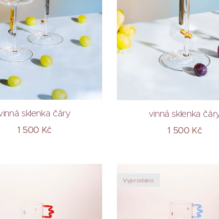
vinná sklenka čáry
vinná sklenka čár
1 500
Kč
1 500
Kč
Vyprodáno