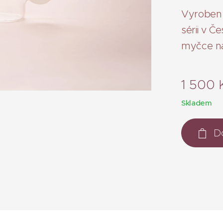
Vyroben 
sérii v 
myčce n
1 500
Skladem
D