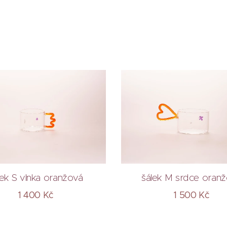
lek S vlnka oranžová
šálek M srdce oran
1 400
Kč
1 500
Kč