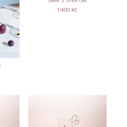
šálek S vlnka bílá
1 400
Kč
y