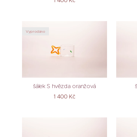
1 400
Kč
Vyprodáno
šálek S hvězda oranžová
1 400
Kč