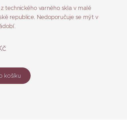
z technického varného skla v malé
České republice. Nedoporučuje se mýt v
ádobí.
Kč
o košíku