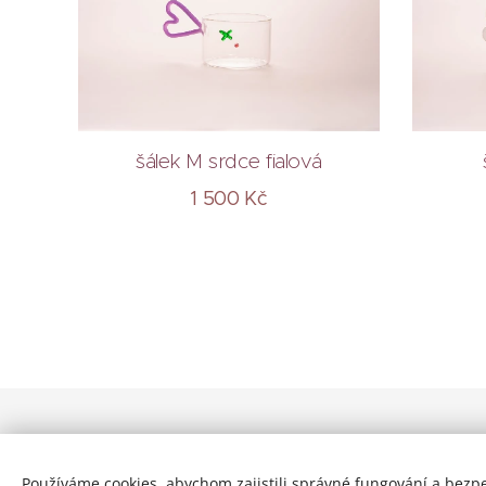
šálek M srdce fialová
1 500
Kč
eshop@pavlinasvachova.eu
Používáme cookies, abychom zajistili správné fungování a bezp