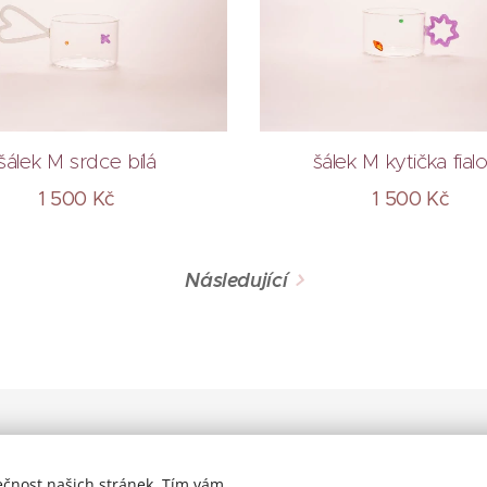
šálek M srdce bílá
šálek M kytička fial
1 500
Kč
1 500
Kč
Následující
ečnost našich stránek. Tím vám