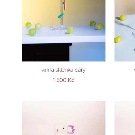
vinná sklenka čáry
1 500
Kč