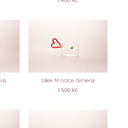
1 400
Kč
ová
šálek M srdce červená
1 500
Kč