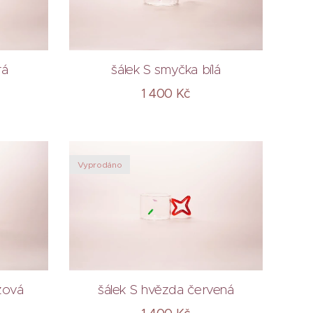
rá
šálek S smyčka bílá
1 400
Kč
Vyprodáno
žová
šálek S hvězda červená