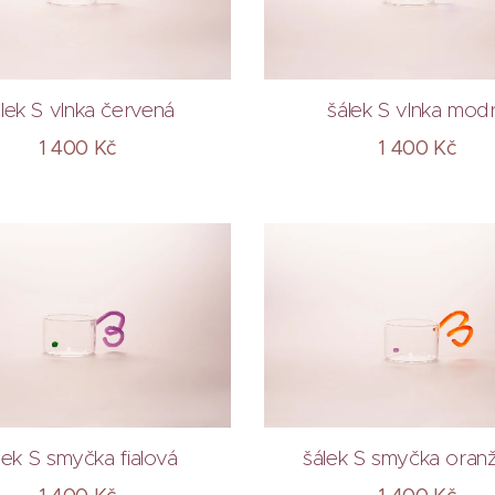
lek S vlnka červená
šálek S vlnka mod
1 400
Kč
1 400
Kč
lek S smyčka fialová
šálek S smyčka oran