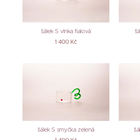
šálek S vlnka fialová
šá
1 400
Kč
šálek S smyčka zelená
šá