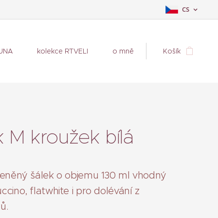
CS
BUNA
kolekce RTVELI
o mně
Košík
k M kroužek bílá
leněný šálek o objemu 130 ml vhodný
cino, flatwhite i pro dolévání z
rů.