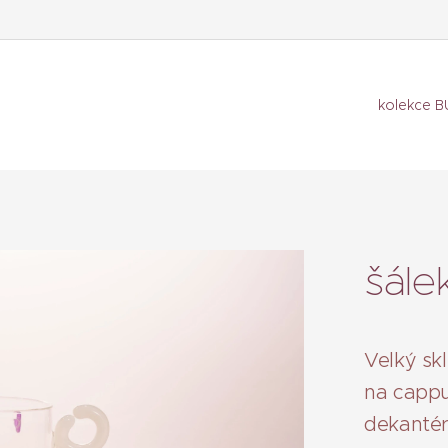
kolekce 
šále
Velký sk
na cappuc
dekanté