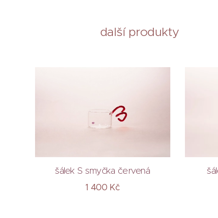
další produkty
šálek S smyčka červená
šá
1 400
Kč