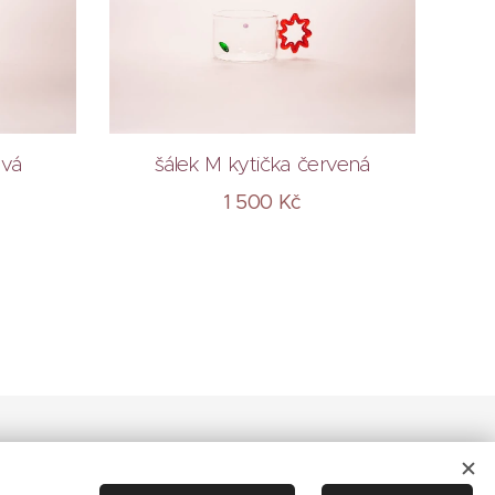
ová
šálek M kytička červená
1 500
Kč
© 2026
Cookies