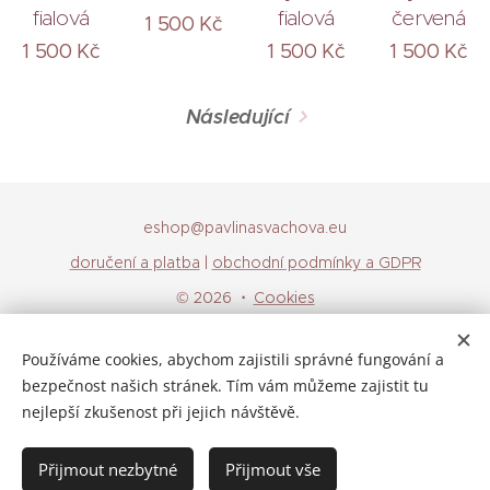
fialová
fialová
červená
1 500
Kč
1 500
Kč
1 500
Kč
1 500
Kč
Následující
eshop@pavlinasvachova.eu
doručení a platba
|
obchodní podmínky a GDPR
© 2026
Cookies
Jazyky
Používáme cookies, abychom zajistili správné fungování a
Čeština
English
bezpečnost našich stránek. Tím vám můžeme zajistit tu
nejlepší zkušenost při jejich návštěvě.
Vyprodáno
Přijmout nezbytné
Přijmout vše