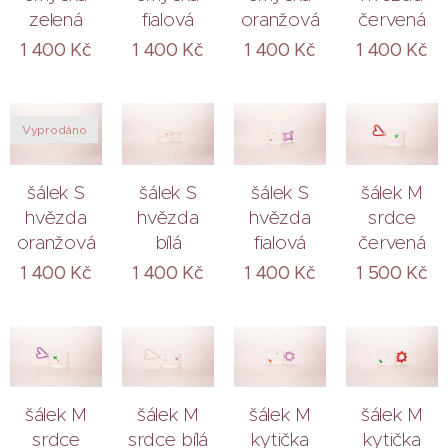
zelená
fialová
oranžová
červená
1 400
Kč
1 400
Kč
1 400
Kč
1 400
Kč
Vyprodáno
šálek S
šálek S
šálek S
šálek M
hvězda
hvězda
hvězda
srdce
oranžová
bílá
fialová
červená
1 400
Kč
1 400
Kč
1 400
Kč
1 500
Kč
šálek M
šálek M
šálek M
šálek M
srdce
srdce bílá
kytička
kytička