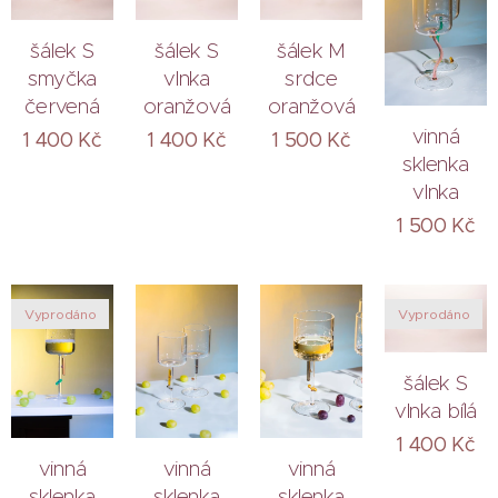
šálek S
šálek S
šálek M
smyčka
vlnka
srdce
červená
oranžová
oranžová
vinná
1 400
Kč
1 400
Kč
1 500
Kč
sklenka
vlnka
1 500
Kč
Vyprodáno
Vyprodáno
šálek S
vlnka bílá
1 400
Kč
vinná
vinná
vinná
sklenka
sklenka
sklenka