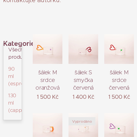
Kategorie
Všechny
produkty
90
šálek M
šálek S
šálek M
ml
srdce
smyčka
srdce
(espresso)
oranžová
červená
červená
130
1 500
Kč
1 400
Kč
1 500
Kč
ml
(cappuccino)
Vyprodáno