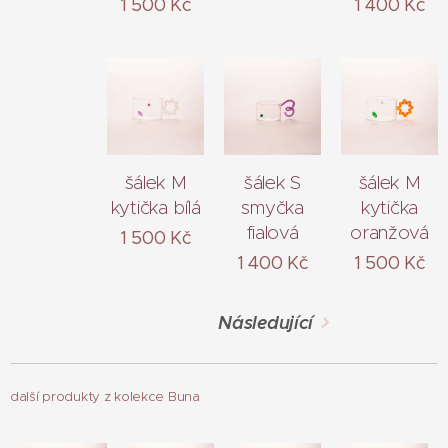
1 500
Kč
1 400
Kč
šálek M
šálek S
šálek M
kytička bílá
smyčka
kytička
fialová
oranžová
1 500
Kč
1 400
Kč
1 500
Kč
Následující
další produkty z kolekce Buna