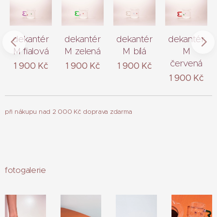
dekantér
dekantér
dekantér
dekantér
M fialová
M zelená
M bílá
M
červená
1 900
Kč
1 900
Kč
1 900
Kč
1 900
Kč
při nákupu nad 2 000 Kč doprava zdarma
fotogalerie