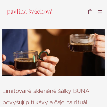
Limitované skleněné šálky BUNA
povyšují pití kávy a čaje na rituál.