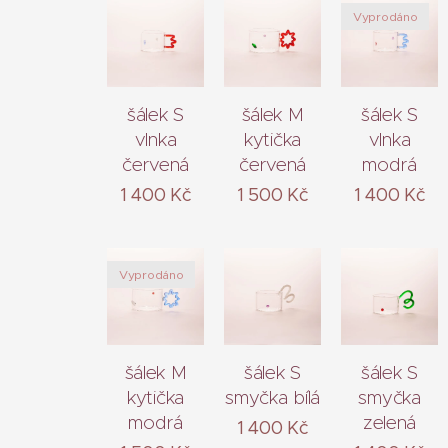
Vyprodáno
šálek S
šálek M
šálek S
vlnka
kytička
vlnka
červená
červená
modrá
1 400
Kč
1 500
Kč
1 400
Kč
Vyprodáno
šálek M
šálek S
šálek S
kytička
smyčka bílá
smyčka
modrá
zelená
1 400
Kč